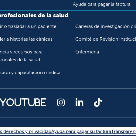
Ayuda para pagar la factura
profesionales de la salud
r o trasladar a un paciente
Carreras de investigación cl
r a historias las clínicas
Comité de Revisión Instituc
ncia y recursos para
Enfermería
ionales de la salud
ción y capacitación médica
Síganos en Instagr
Síganos en Lin
Síganos en
 YouTube
s derechos y privacidad
Ayuda para pagar su factura
Transparen