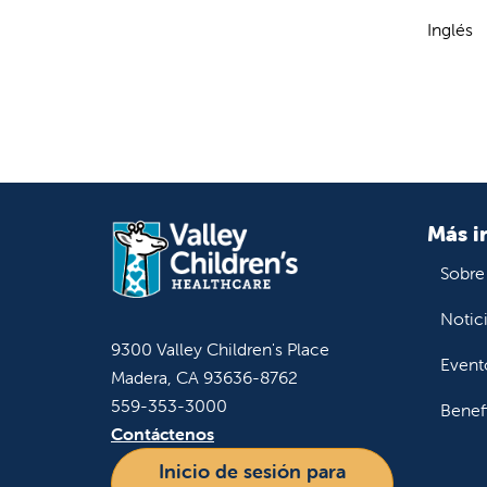
Inglés
Más i
Sobre
Notic
9300 Valley Children's Place
Event
Madera, CA 93636-8762
559-353-3000
Benef
Contáctenos
Inicio de sesión para