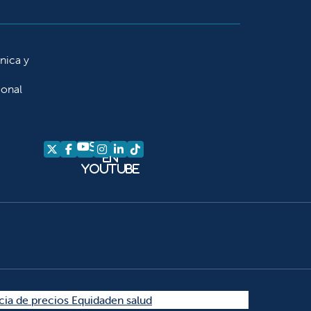
ínica y
ional
Síganos
Síganos en X
Síganos en Facebook
Síganos en Instagram
Síganos en LinkedIn
Síganos en TikTok
en
YouTube
am
kedIn
 TikTok
cia de precios Equidad
en salud