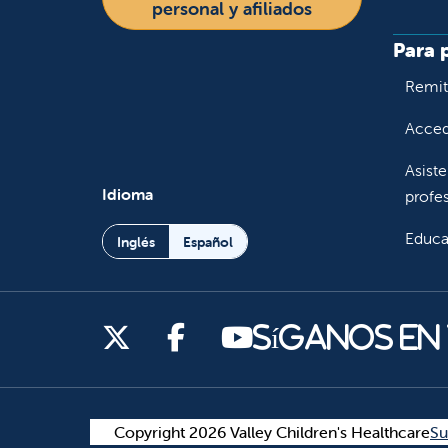
personal y afiliados
Para 
Remiti
Accede
Asiste
Idioma
profes
Educa
Inglés
Español
Síganos en X
Síganos en Facebook
Síganos en
Copyright 2026 Valley Children's Healthcare
Su