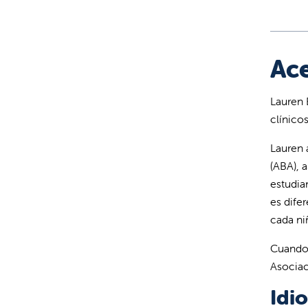
Ace
Lauren 
clínico
Lauren 
(ABA), 
estudia
es dife
cada n
Cuando 
Asociac
Idi