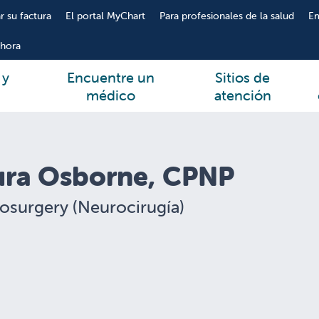
r su factura
El portal MyChart
Para profesionales de la salud
E
hora
 y
Encuentre un
Sitios de
médico
atención
ura Osborne, CPNP
osurgery (Neurocirugía)