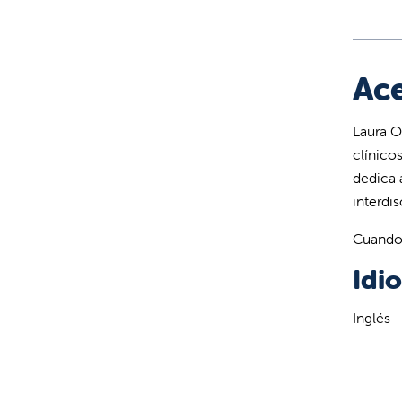
Ace
Laura O
clínico
dedica 
interdis
Cuando 
Idi
Inglés