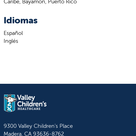
Caribe, Bayamón, Puerto Rico
Idiomas
Español
Inglés
9300 Valley Children's Place
Madera, CA 93636-8762