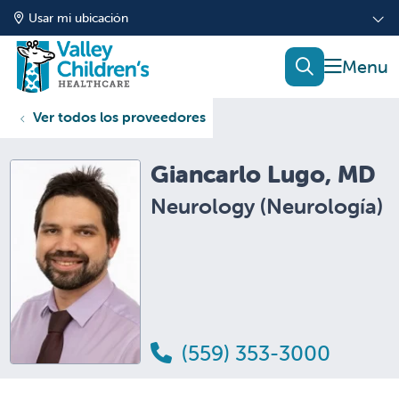
Usar mi ubicación
mostrar
buscar
Ver todos los proveedores
Giancarlo Lugo, MD
Neurology (Neurología)
(559) 353-3000