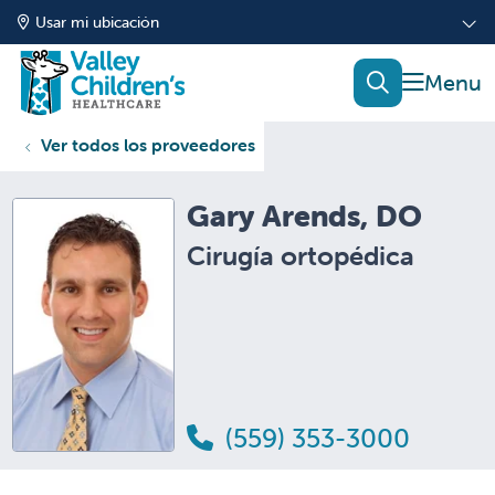
Usar mi ubicación
mostrar
buscar
Ver todos los proveedores
Gary Arends, DO
Cirugía ortopédica
(559) 353-3000