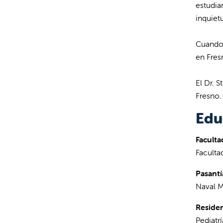
estudia
inquiet
Cuando n
en Fres
El Dr. 
Fresno.
Edu
Faculta
Faculta
Pasantí
Naval M
Residen
Pediatr