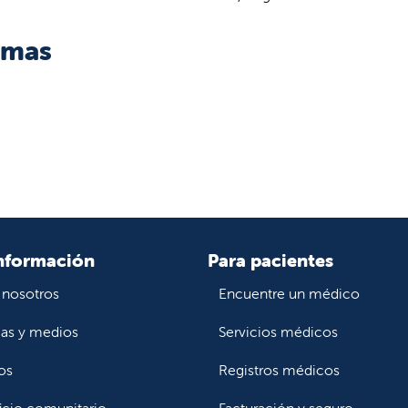
omas
nformación
Para pacientes
 nosotros
Encuentre un médico
ias y medios
Servicios médicos
os
Registros médicos