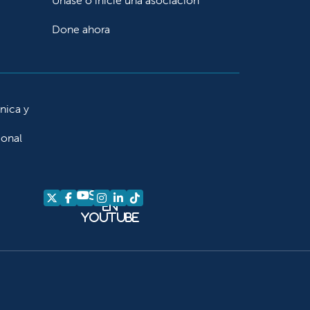
Únase o inicie una asociación
Done ahora
ínica y
ional
Síganos
Síganos en X
Síganos en Facebook
Síganos en Instagram
Síganos en LinkedIn
Síganos en TikTok
en
YouTube
am
kedIn
 TikTok