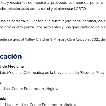
ntes y residentes de medicina, proveedores médicos, persona
udes relacionadas con la salud y el bienestar LGBTQ +.
o es pediatra, al Dr. Steele le gusta la jardinería, caminar, viaj
no con cuatro perros, dos serpientes y una gran cantidad de pla
Steele se unió al Valley Children's Primary Care Group el 2021 d
cación
d de Medicina:
d de Medicina Osteopática de la Universidad de Pikeville, Pikevi
a:
edical Center Portsmouth, Virginia
cia:
ía - Naval Medical Center Portsmouth, Virginia