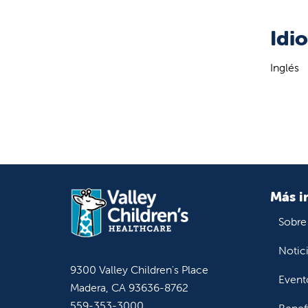
Idi
Inglés
Más i
Sobre
Notic
9300 Valley Children's Place
Event
Madera, CA 93636-8762
559-353-3000