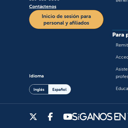
Benef
Contáctenos
Inicio de sesión para
personal y afiliados
Para 
Remiti
Accede
Asiste
Idioma
profes
Educa
Inglés
Español
Síganos en X
Síganos en Facebook
Síganos en