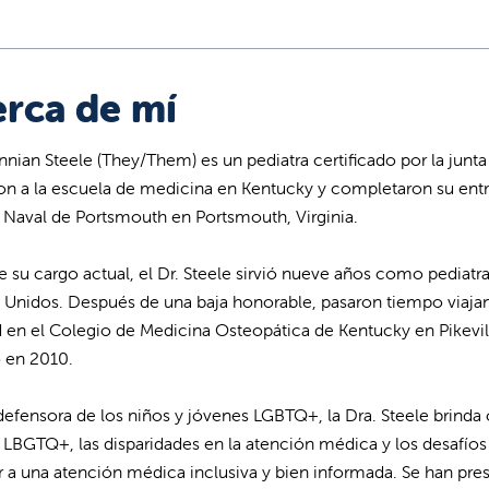
rca de mí
Finnian Steele (They/Them) es un pediatra certificado por la junta
ron a la escuela de medicina en Kentucky y completaron su ent
Naval de Portsmouth en Portsmouth, Virginia.
e su cargo actual, el Dr. Steele sirvió nueve años como pediatr
 Unidos. Después de una baja honorable, pasaron tiempo via
d en el Colegio de Medicina Osteopática de Kentucky en Pikevil
 en 2010.
fensora de los niños y jóvenes LGBTQ+, la Dra. Steele brinda 
LBGTQ+, las disparidades en la atención médica y los desafío
 a una atención médica inclusiva y bien informada. Se han pre