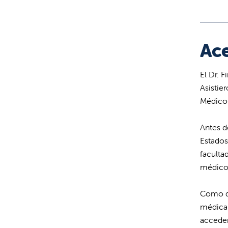
Ace
El Dr. 
Asistie
Médico 
Antes d
Estados
faculta
médico
Como de
médica 
acceder