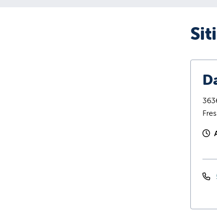
Sit
Da
3636
Fre