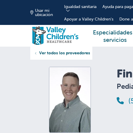
Igualdad sanitaria
Ayuda para paga
Usar mi
ubicación
Apoyar a Valley Children's
Done a
Especialidades
servicios
Ver todos los proveedores
Fin
Pedia
(