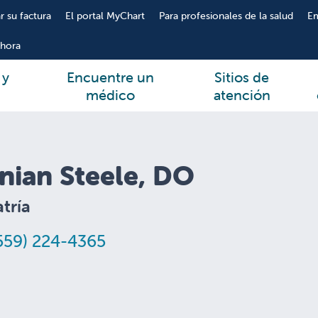
r su factura
El portal MyChart
Para profesionales de la salud
E
hora
 y
Encuentre un
Sitios de
médico
atención
nian Steele, DO
tría
559) 224-4365