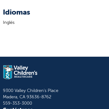
Idiomas
Inglés
9300 Valley Children's Place
Madera, CA 93636-8762
559-353-3000