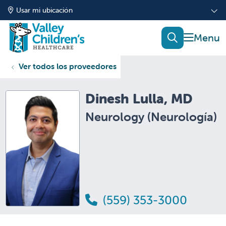
Usar mi ubicación
mostrar
buscar
Ver todos los proveedores
Dinesh Lulla, MD
Neurology (Neurología)
(559) 353-3000