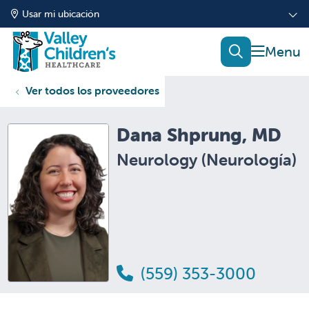
Usar mi ubicación
mostrar
buscar
Ver todos los proveedores
Dana Shprung, MD
Neurology (Neurología)
(559) 353-3000