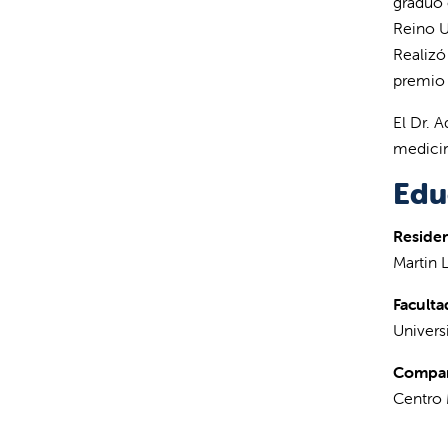
graduó 
Reino U
Realizó
premio 
El Dr. A
medicin
Edu
Residen
Martin 
Faculta
Univers
Compañ
Centro 