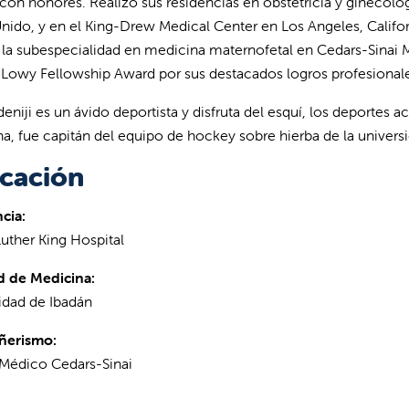
con honores. Realizó sus residencias en obstetricia y ginecolo
nido, y en el King-Drew Medical Center en Los Angeles, Californ
 la subespecialidad en medicina maternofetal en Cedars-Sinai M
Lowy Fellowship Award por sus destacados logros profesional
deniji es un ávido deportista y disfruta del esquí, los deportes a
a, fue capitán del equipo de hockey sobre hierba de la universi
cación
cia:
Luther King Hospital
d de Medicina:
idad de Ibadán
erismo:
Médico Cedars-Sinai