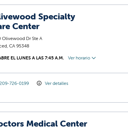
livewood Specialty
are Center
0 Olivewood Dr Ste A
ced, CA 95348
ABRE EL LUNES A LAS 7:45 A.M.
Ver horario
209-726-0199
Ver detalles
octors Medical Center