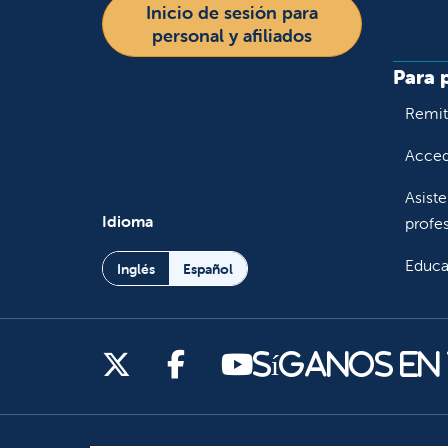
Inicio de sesión para
personal y afiliados
Para 
Remiti
Accede
Asiste
Idioma
profes
Educa
Inglés
Español
Síganos en X
Síganos en Facebook
Síganos en