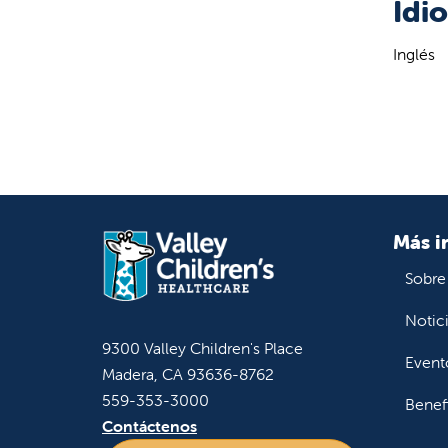
Idi
Inglés
Más i
Sobre
Notic
9300 Valley Children's Place
Event
Madera, CA 93636-8762
559-353-3000
Benef
Contáctenos