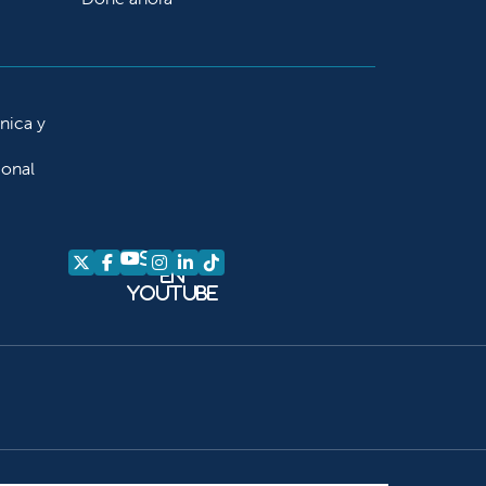
ínica y
ional
Síganos
Síganos en X
Síganos en Facebook
Síganos en Instagram
Síganos en LinkedIn
Síganos en TikTok
en
YouTube
am
kedIn
 TikTok