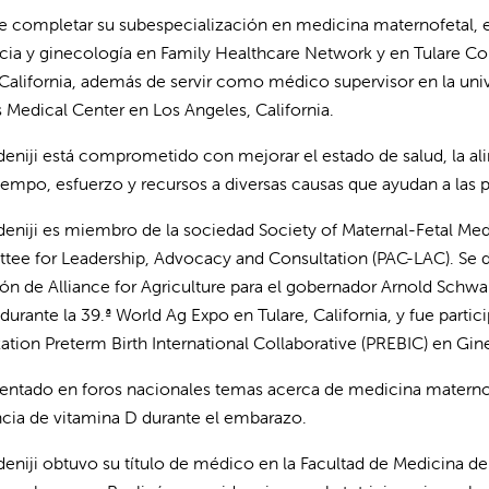
e completar su subespecialización en medicina maternofetal, el
icia y ginecología en Family Healthcare Network y en Tulare 
, California, además de servir como médico supervisor en la univ
 Medical Center en Los Angeles, California.
Adeniji está comprometido con mejorar el estado de salud, la al
tiempo, esfuerzo y recursos a diversas causas que ayudan a las
Adeniji es miembro de la sociedad Society of Maternal-Fetal Me
ee for Leadership, Advocacy and Consultation (PAC-LAC). S
ón de Alliance for Agriculture para el gobernador Arnold Schw
 durante la 39.ª World Ag Expo en Tulare, California, y fue parti
ation Preterm Birth International Collaborative (PREBIC) en Gine
entado en foros nacionales temas acerca de medicina maternofe
ncia de vitamina D durante el embarazo.
Adeniji obtuvo su título de médico en la Facultad de Medicina d