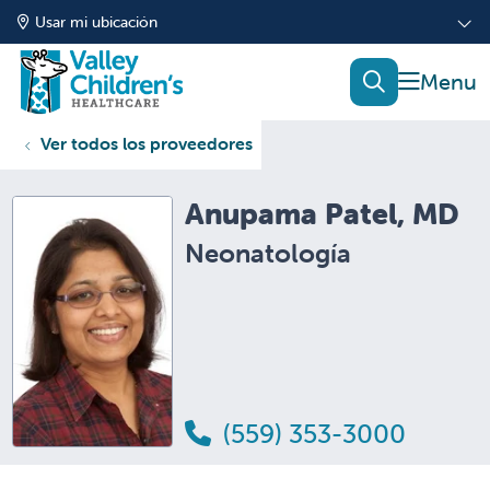
Usar mi ubicación
mostrar
buscar
Ver todos los proveedores
Anupama Patel, MD
Neonatología
(559) 353-3000