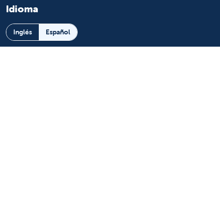
Idioma
Inglés
Español
Más información
Sobre nosotros
Noticias y medios
Eventos
Beneficio comunitario
Para pacientes
Encuentre un médico
Servicios médicos