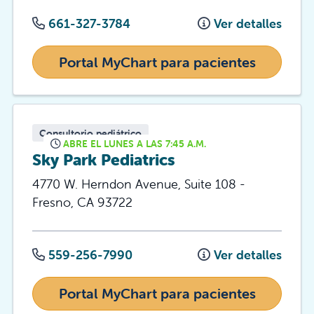
661-327-3784
Ver detalles
Portal MyChart para pacientes
Consultorio pediátrico
ABRE EL LUNES A LAS 7:45 A.M.
Sky Park Pediatrics
4770 W. Herndon Avenue, Suite 108
-
Fresno
,
CA
93722
559-256-7990
Ver detalles
Portal MyChart para pacientes