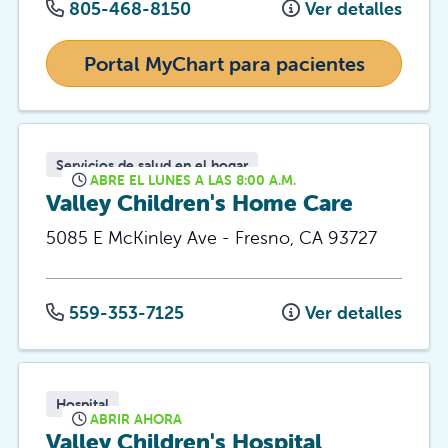
805-468-8150
Ver detalles
Portal MyChart para pacientes
Servicios de salud en el hogar
ABRE EL LUNES A LAS 8:00 A.M.
Valley Children's Home Care
5085 E McKinley Ave
-
Fresno
,
CA
93727
559-353-7125
Ver detalles
Hospital
ABRIR AHORA
Valley Children's Hospital