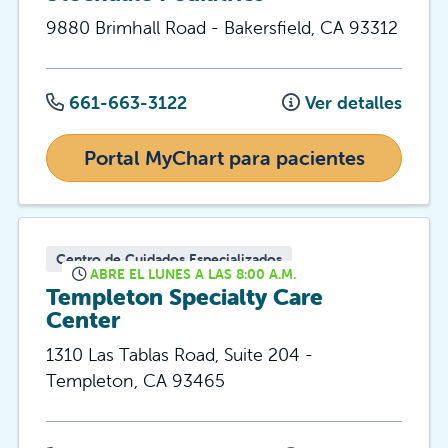
9880 Brimhall Road
-
Bakersfield
,
CA
93312
661-663-3122
Ver detalles
Portal MyChart para pacientes
Centro de Cuidados Especializados
ABRE EL LUNES A LAS 8:00 A.M.
Templeton Specialty Care
Center
1310 Las Tablas Road, Suite 204
-
Templeton
,
CA
93465