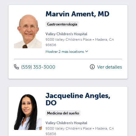
Marvin Ament, MD
Gastroenterología
Valley Children's Hospital
9300 Valley Children's Place
•
Madera,
CA
93636
Mostrar 2 más locations
(559) 353-3000
Ver detalles
Jacqueline Angles,
DO
Medicina del sueño
Valley Children's Hospital
9300 Valley Children's Place
•
Madera,
CA
93636