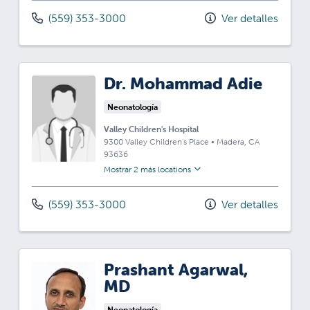
(559) 353-3000
Ver detalles
Dr. Mohammad Adie
Neonatología
Valley Children's Hospital
9300 Valley Children's Place
•
Madera,
CA
93636
Mostrar 2 más locations
(559) 353-3000
Ver detalles
Prashant Agarwal,
MD
Neonatología