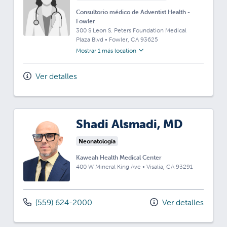
Consultorio médico de Adventist Health -
Fowler
300 S Leon S. Peters Foundation Medical
Plaza Blvd
•
Fowler,
CA
93625
Mostrar 1 más location
Ver detalles
Shadi Alsmadi, MD
Neonatología
Kaweah Health Medical Center
400 W Mineral King Ave
•
Visalia,
CA
93291
(559) 624-2000
Ver detalles