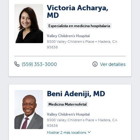
Victoria Acharya,
MD
Especialista en medicina hospitalaria
Valley Children's Hospital
9300 Valley Children's Place
•
Madera,
CA
93636
(559) 353-3000
Ver detalles
Beni Adeniji, MD
Medicina Maternofetal
Valley Children's Hospital
9300 Valley Children's Place
•
Madera,
CA
93636
Mostrar 2 más locations