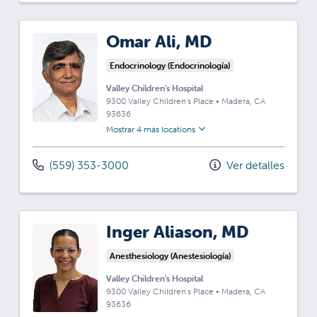
Omar Ali, MD
Endocrinology (Endocrinología)
Valley Children's Hospital
9300 Valley Children's Place
•
Madera,
CA
93636
Mostrar 4 más locations
(559) 353-3000
Ver detalles
Inger Aliason, MD
Anesthesiology (Anestesiología)
Valley Children's Hospital
9300 Valley Children's Place
•
Madera,
CA
93636