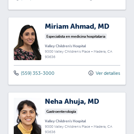
Miriam Ahmad, MD
Especialista en medicina hospitalaria
Valley Children's Hospital
9300 Valley Children's Place
•
Madera,
CA
93636
(559) 353-3000
Ver detalles
Neha Ahuja, MD
Gastroenterología
Valley Children's Hospital
9300 Valley Children's Place
•
Madera,
CA
93636