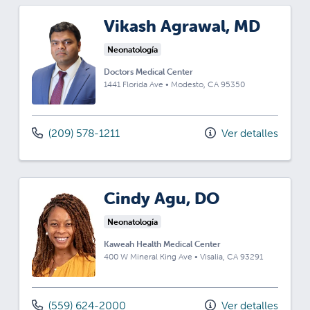
Vikash Agrawal, MD
Neonatología
Doctors Medical Center
1441 Florida Ave
•
Modesto,
CA
95350
(209) 578-1211
Ver detalles
Cindy Agu, DO
Neonatología
Kaweah Health Medical Center
400 W Mineral King Ave
•
Visalia,
CA
93291
(559) 624-2000
Ver detalles