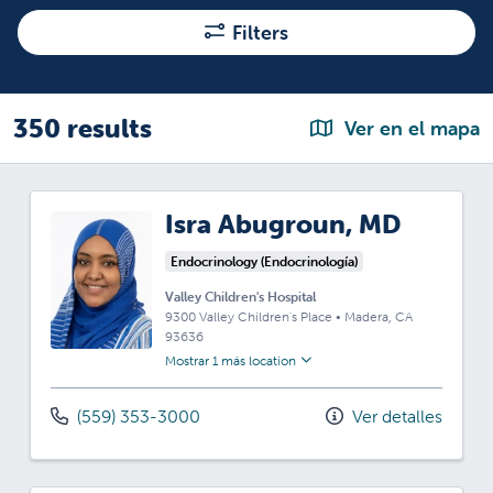
Filters
350 results
Ver en el mapa
Isra Abugroun, MD
Endocrinology (Endocrinología)
Valley Children's Hospital
9300 Valley Children's Place
•
Madera,
CA
93636
Mostrar 1 más location
(559) 353-3000
Ver detalles