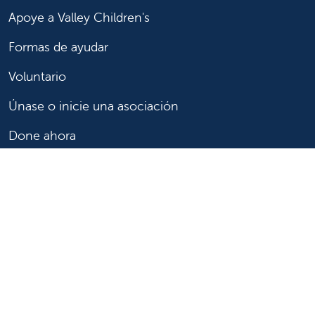
Apoye a Valley Children's
Formas de ayudar
Voluntario
Únase o inicie una asociación
Done ahora
Para profesionales de la salud
Remitir o trasladar a un paciente
Acceder a historias las clínicas
Asistencia y recursos para profesionales de la salud
Educación y capacitación médica