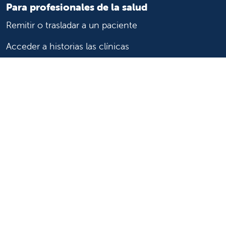
Para profesionales de la salud
Remitir o trasladar a un paciente
Acceder a historias las clínicas
Asistencia y recursos para profesionales de la salud
Educación y capacitación médica
Carreras de investigación clínica y
Comité de Revisión Institucional
Enfermería
Síganos
Síganos en X
Síganos en Facebook
Síganos en Insta
Síganos en Li
Síganos en
en
YouTube