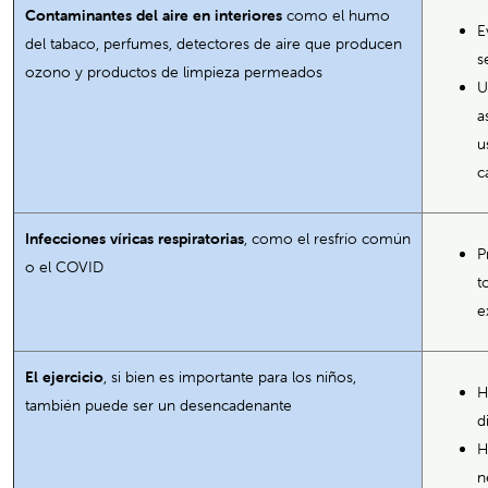
Contaminantes del aire en interiores
como el humo
E
del tabaco, perfumes, detectores de aire que producen
s
ozono y productos de limpieza permeados
U
a
u
c
Infecciones víricas respiratorias
, como el resfrío común
P
o el COVID
t
e
El ejercicio
, si bien es importante para los niños,
H
también puede ser un desencadenante
d
H
n