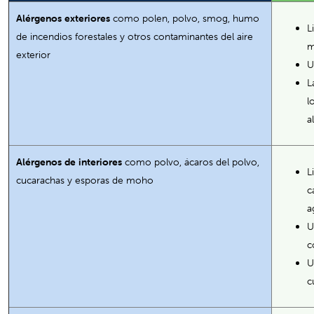
Alérgenos exteriores
como polen, polvo, smog, humo
L
de incendios forestales y otros contaminantes del aire
m
exterior
U
L
l
a
Alérgenos de interiores
como polvo, ácaros del polvo,
L
cucarachas y esporas de moho
c
a
U
c
U
c