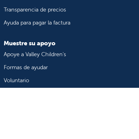
Transparencia de precios
Ayuda para pagar la factura
Muestre su apoyo
Apoye a Valley Children's
Formas de ayudar
Voluntario
Únase o inicie una asociación
Done ahora
Para profesionales de la salud
Remitir o trasladar a un paciente