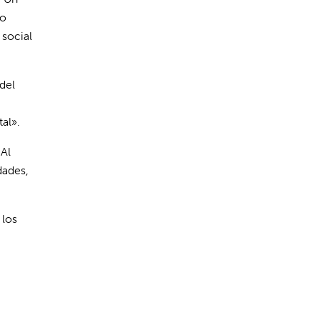
mo
 social
 del
tal».
 Al
dades,
 los