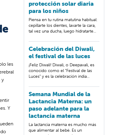
protección solar diaria
para los niños
Piensa en tu rutina matutina habitual:
de
cepillarte los dientes, lavarte la cara,
tal vez una ducha, luego hidratarte...
Celebración del Diwali,
el festival de las luces
olo les
¡Feliz Diwali! Diwali, o Deepavali, es
conocido como el "Festival de las
erebral
Luces" y es la celebración india...
 y
Semana Mundial de la
entir
Lactancia Materna: un
paso adelante para la
es. Y
lactancia materna
 pueden
La lactancia materna es mucho más
que alimentar al bebé. Es un
odo