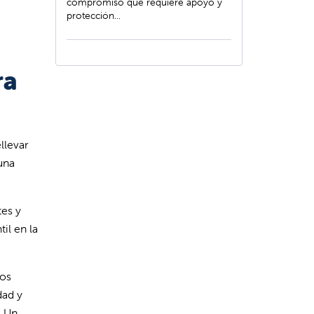
compromiso que requiere apoyo y
protección...
ra
llevar
una
tes y
il en la
los
dad y
. Un