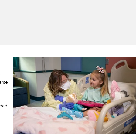
e
arse
idad