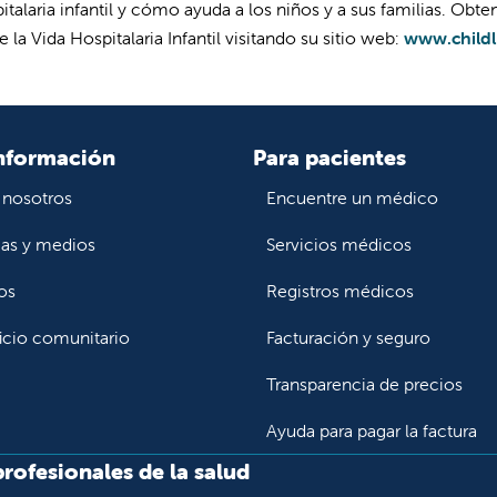
talaria infantil y cómo ayuda a los niños y a sus familias. Obt
la Vida Hospitalaria Infantil visitando su sitio web:
www.childl
nformación
Para pacientes
 nosotros
Encuentre un médico
ias y medios
Servicios médicos
os
Registros médicos
icio comunitario
Facturación y seguro
Transparencia de precios
Ayuda para pagar la factura
profesionales de la salud