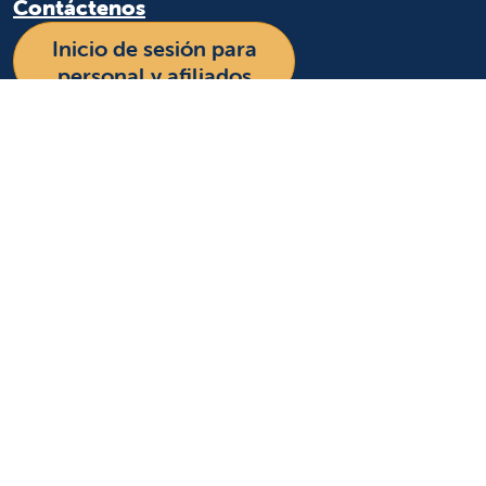
Contáctenos
Inicio de sesión para
personal y afiliados
Idioma
Inglés
Español
Más información
Sobre nosotros
Noticias y medios
Eventos
Beneficio comunitario