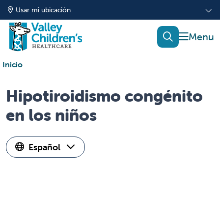
Usar mi ubicación
mostrar
buscar
Inicio
Hipotiroidismo congénito
en los niños
Español