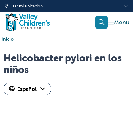
Usar mi ubicación
mostrar
buscar
Inicio
Helicobacter pylori en los
niños
Español