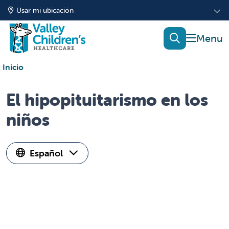
Usar mi ubicación
mostrar
buscar
Inicio
El hipopituitarismo en los
niños
Español